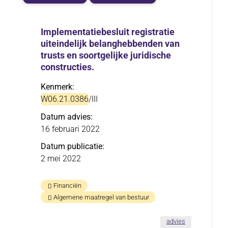
Implementatiebesluit registratie
uiteindelijk belanghebbenden van
trusts en soortgelijke juridische
constructies.
Kenmerk
W06.21.0386
/III
Datum advies
16 februari 2022
Datum publicatie
2 mei 2022
Financiën
Algemene maatregel van bestuur
overImplementa
advies