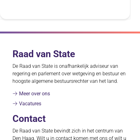
registratie
uiteindelijk
belanghebben
van
trusts
en
soortgelijke
juridische
constructies.
Raad van State
De Raad van State is onafhankelijk adviseur van
regering en parlement over wetgeving en bestuur en
hoogste algemene bestuursrechter van het land.
Meer over ons
Vacatures
Contact
De Raad van State bevindt zich in het centrum van
Den Haag. Wilt u in contact komen met ons of wilt u