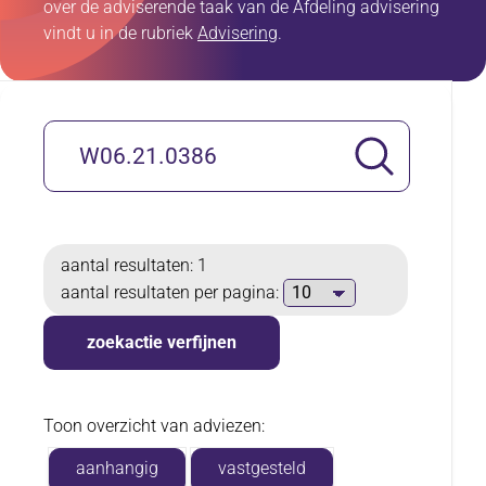
over de adviserende taak van de Afdeling advisering
vindt u in de rubriek
Advisering
.
Zoeken
zoekterm
aantal resultaten: 1
aantal
aantal resultaten per pagina:
resultaten
per
zoekactie verfijnen
pagina
Toon overzicht van adviezen:
aanhangig
vastgesteld