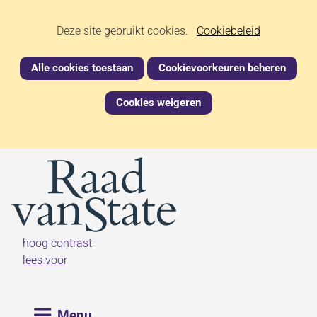
Ga
Cookies
Hier
Deze site gebruikt cookies.
naar
Cookiebeleid
kan
de
toestaan?
het
inhoud
Alle cookies toestaan
Cookievoorkeuren beheren
gebruik
van
Cookies weigeren
cookies
op
deze
website
worden
toegestaan
of
geweigerd.
hoog contrast
lees voor
Uitklappen
Menu