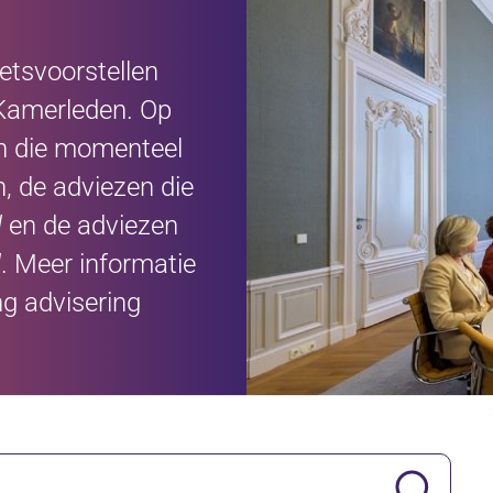
etsvoorstellen
 Kamerleden. Op
en die momenteel
n, de adviezen die
d
en de adviezen
d
. Meer informatie
ng advisering
Zoeken