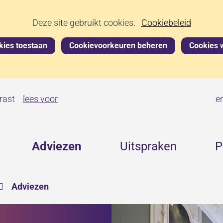
Ga
Deze site gebruikt cookies.
Cookiebeleid
naar
de
kies toestaan
Cookievoorkeuren beheren
Cookies 
inhoud
lees voor
rast
e
ctueel
Adviezen
Uitspraken
P
itklappen
›
Adviezen