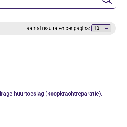
aantal
aantal resultaten per pagina:
resultaten
per
pagina
jdrage huurtoeslag (koopkrachtreparatie).