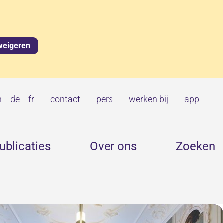
weigeren
(Information
(Deutsche
(Informations
n
de
fr
contact
pers
werken bij
app
in
Informationen)
en
English)
français)
Publicaties
Over
ublicaties
Over ons
Zoeken
Uitklappen
ons
Uitklappen