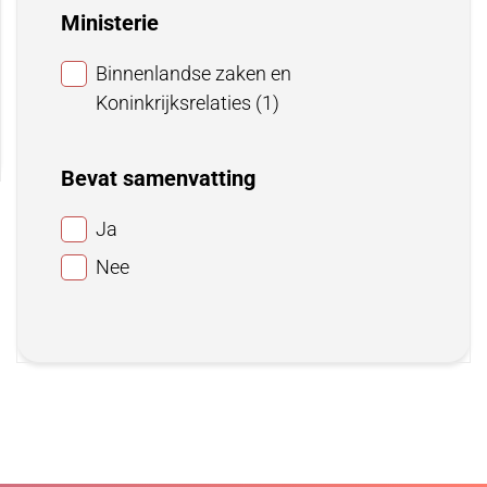
Ministerie
iging
Binnenlandse zaken en
Koninkrijksrelaties (1)
g
Bevat samenvatting
slag
chtreparatie).
Ja
Nee