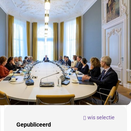
wis selectie
Facetten
Gepubliceerd