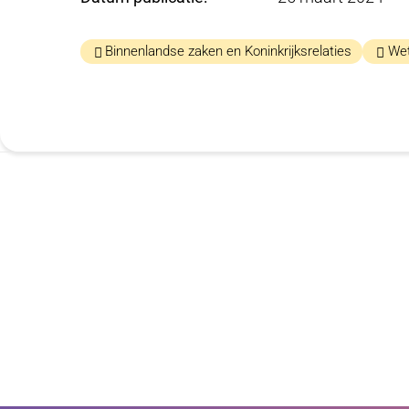
Binnenlandse zaken en Koninkrijksrelaties
We